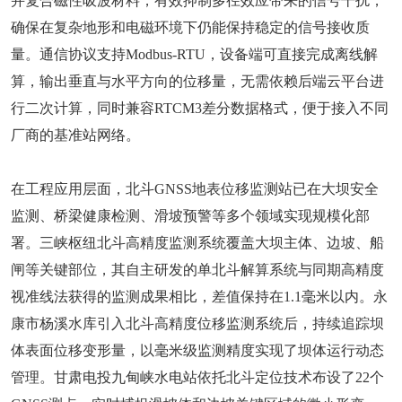
并复合磁性吸波材料，有效抑制多径效应带来的信号干扰，
确保在复杂地形和电磁环境下仍能保持稳定的信号接收质
量。通信协议支持Modbus-RTU，设备端可直接完成离线解
算，输出垂直与水平方向的位移量，无需依赖后端云平台进
行二次计算，同时兼容RTCM3差分数据格式，便于接入不同
厂商的基准站网络。
在工程应用层面，北斗GNSS地表位移监测站已在大坝安全
监测、桥梁健康检测、滑坡预警等多个领域实现规模化部
署。三峡枢纽北斗高精度监测系统覆盖大坝主体、边坡、船
闸等关键部位，其自主研发的单北斗解算系统与同期高精度
视准线法获得的监测成果相比，差值保持在1.1毫米以内。永
康市杨溪水库引入北斗高精度位移监测系统后，持续追踪坝
体表面位移变形量，以毫米级监测精度实现了坝体运行动态
管理。甘肃电投九甸峡水电站依托北斗定位技术布设了22个