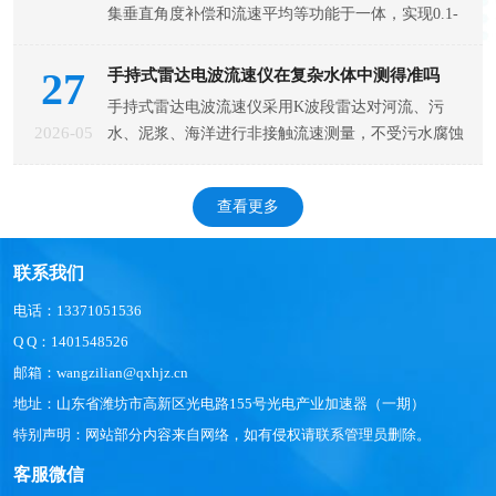
集垂直角度补偿和流速平均等功能于一体，实现0.1-
20m/s测速范围，精度达±0.01米/秒，液位测量范围0-
30米，适用于河道、灌渠、防汛预警等非接触式水文
27
手持式雷达电波流速仪在复杂水体中测得准吗
监测。 雷达水位流速一体机是一种将雷达水位测量
手持式雷达电波流速仪采用K波段雷达对河流、污
与雷达流速测量集成于一体的水文监测设备，通过非
2026-05
水、泥浆、海洋进行非接触流速测量，不受污水腐蚀
和泥沙干扰，最远测距达100米，确保测量者安全，
适用于防汛应急监测。 手持式雷达电波流速仪的工
查看更多
作原理基于雷达多普勒效应。仪器通过发射24GHz或
35.5GHz频段的K波段电波，电波接触到流动的水面
后发生反
联系我们
电话：13371051536
Q Q：1401548526
邮箱：wangzilian@qxhjz.cn
地址：山东省潍坊市高新区光电路155号光电产业加速器（一期）
特别声明：网站部分内容来自网络，如有侵权请联系管理员删除。
客服微信