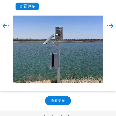
查看更多
电信号传输至数据采集器。它具备高精度、自
动记录、远程传输功能，可实现无人值守监
测。广泛应用于气象、水文、防汛等领域，为
暴雨预警、洪水预报和水资源管理提供科学依
据。
中负
集
化为电
度等
、数
查看更多
应用
所，