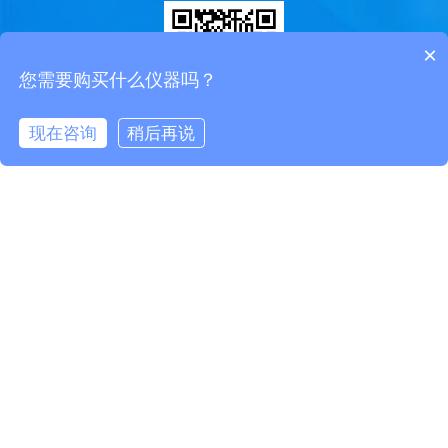
×
您需要购买什么仪器吗？
现在咨询
稍后再说
在线咨询
电话/微信
扫一扫添加微信
快速导航
网站首页
产品中心
解决方案
客户案例
视频中心
新闻中心
关于我们
联系我们
百度地图
txt地图
产品中心
气象站
智慧水文
智慧水质
智慧农业
智慧公路
智慧光伏
智慧环境
智慧生化
智慧工况
友情链接
Weather Station
Rain Gauge
Soil sensor
Agricultural weather Station
Visibility sensor
Weather sensor