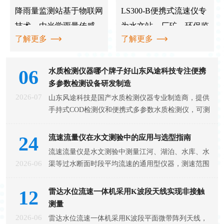
降雨量监测站基于物联网
LS300-B便携式流速仪专
技术，由光学雨量传感
为水文站、厂矿、环保监
了解更多
了解更多
器、采集器、太阳能供电
测站、农田排灌及水文地
系统和立杆支架构成，通
质调查等部门的野外明渠
06
过无线远程传输将降雨数
流速流量测量而研制。设
水质检测仪器哪个牌子好山东风途科技专注便携
多参数检测设备研发制造
据发送至监控平台，支持
备清单包含流速传感器、
2026-07
山东风途科技是国产水质检测仪器专业制造商，提供
实时查看与历史记录导
信号连接器、流速测算
手持式COD检测仪和便携式多参数水质检测仪，可测
出，广泛应用于气象、防
仪、充电头和数据线，传
水温、pH、氨氮、溶解氧、COD、浊度等参数，适
汛、农业、水文水利等领
感器旋浆经重新设计，测
用于环保监测、水产养殖、污水处理等场景，产品以
24
流速流量仪在水文测验中的应用与选型指南
域。 降雨量监测是气象
量精准可靠。 LS300-B便
高精度和稳定性能获得市场认可。 水质检测仪器哪
流速流量仪是水文测验中测量江河、湖泊、水库、水
个牌子好是环保监测、水产养殖、污水处理等行业用
观测、防汛预警、农业灌
携式流速仪是专门为水文
2026-06
渠等过水断面时段平均流速的通用型仪器，测速范围
户在
溉和水文水利管理中的基
站、厂矿、环保监测站、
0.04至10.00米每秒，测流误差不超过1.5%，输出磁
激式开关接点通断信号，广泛应用于水利、环保、农
础工作。传统雨量
12
农田排灌、水文
雷达水位流速一体机采用K波段天线实现非接触
业灌溉等领域。 流速流量仪是一种在水文测验中进
测量
行流速测量的通用型仪器，主要用于江河、湖泊、水
2026-06
雷达水位流速一体机采用K波段平面微带阵列天线，
库