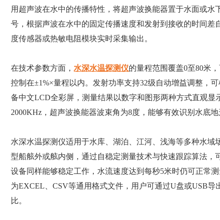
用超声波在水中的传播特性，将超声波换能器置于水面或水
号，根据声波在水中的固定传播速度和发射到接收的时间差
度传感器或热敏电阻模块实时采集输出。
在技术参数方面，
水深水温探测仪
的量程范围覆盖0至80米，
控制在±1%×量程以内。发射功率支持32级自动增益调整
备中文LCD全彩屏，测量结果以数字和图形两种方式直观显
2000KHz，超声波换能器波束角为8度，能够有效识别水底
水深水温探测仪适用于水库、湖泊、江河、浅海等多种水域
型船舷外或舷内侧，通过自稳定测量技术与快速跟踪算法，
设备同样能够稳定工作，水流速度达到每秒5米时仍可正常测
为EXCEL、CSV等通用格式文件，用户可通过U盘或US
比。